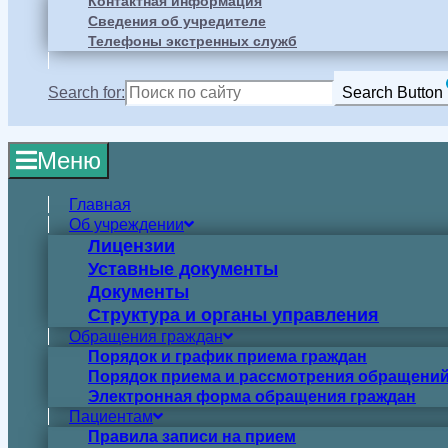
Контактная информация
Сведения об учредителе
Телефоны экстренных служб
Search for:
Search Button
Меню
Главная
Об учреждении
Лицензии
Уставные документы
Документы
Структура и органы управления
Обращения граждан
Порядок и график приема граждан
Порядок приема и рассмотрения обращений
Электронная форма обращения граждан
Пациентам
Правила записи на прием