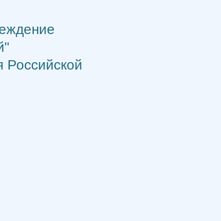
реждение
й"
я Российской