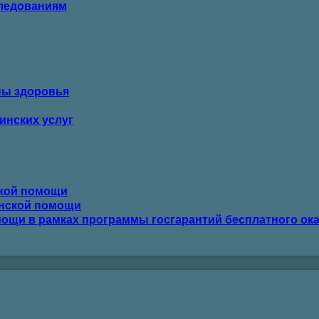
следованиям
ны здоровья
инских услуг
ской помощи
инской помощи
ощи в рамках программы госгарантий бесплатного ок