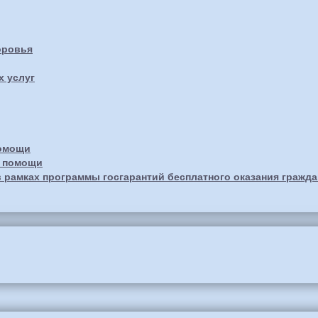
оровья
х услуг
помощи
й помощи
 рамках программы госгарантий бесплатного оказания гражд