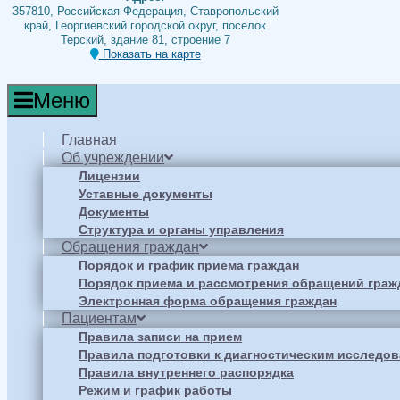
357810, Российская Федерация, Ставропольский
край, Георгиевский городской округ, поселок
Терский, здание 81, строение 7
Показать на карте
Меню
Главная
Об учреждении
Лицензии
Уставные документы
Документы
Структура и органы управления
Обращения граждан
Порядок и график приема граждан
Порядок приема и рассмотрения обращений граж
Электронная форма обращения граждан
Пациентам
Правила записи на прием
Правила подготовки к диагностическим исследо
Правила внутреннего распорядка
Режим и график работы