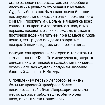
стало основой предрассудков, лепрофобии и
дискриминационного отношения к больным.
Судьба заболевших была однозначной — они
неминуемо становились изгоями, прокажённого
считали «проклятым». Больные лишались всех
социальных прав, им запрещалось входить в
церковь, посещать рынки и ярмарки, мыться в
проточной воде или пить её, прикасаться к чужим
вещам, есть рядом или даже говорить с
незаражёнными людьми, стоя против ветра.
Возбудители проказы – бактерии были открыты
только в конце XIX в. По имени ученых, впервые
описавших этот микроб и разработавших метод
окраски его, возбудители получили название
бактерий Хансена–Нейсеера.
С появлением первых лепрозориев жизнь
больных проказой приобрела более
цивилизованный облик. Лепрозориями стали
места, где жили заболевшие, обычно они
находились вблизи монастырей.