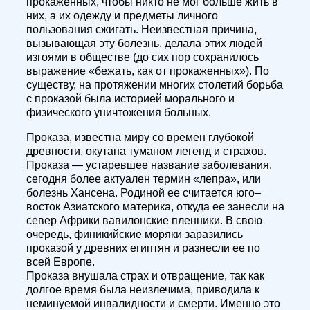
прокаженных, чтобы никто не мог больше жить в
них, а их одежду и предметы личного
пользования сжигать. Неизвестная причина,
вызывающая эту болезнь, делала этих людей
изгоями в обществе (до сих пор сохранилось
выражение «бежать, как от прокаженных»). По
существу, на протяжении многих столетий борьба
с проказой была историей морального и
физического уничтожения больных.
Проказа, известна миру со времен глубокой
древности, окутана туманом легенд и страхов.
Проказа — устаревшее название заболевания,
сегодня более актуален термин «лепра», или
болезнь Хансена. Родиной ее считается юго–
восток Азиатского материка, откуда ее занесли на
север Африки вавилонские пленники. В свою
очередь, финикийские моряки заразились
проказой у древних египтян и разнесли ее по
всей Европе.
Проказа внушала страх и отвращение, так как
долгое время была неизлечима, приводила к
неминуемой инвалидности и смерти. Именно это