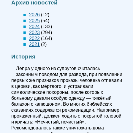
Архив новостей
2026
(12)
2025
(54)
2024
(133)
2023
(294)
2022
(164)
2021
(2)
История
Лепра у одного из супругов считалась
законным поводом для развода, при появлении
первых же признаков проказы человека отпевали
в церкви, как мёртвого, и устраивали
символические похороны, после которых
больному давали особую одежду — тяжёлый
балахон с капюшоном. Во многих библейских
сказаниях содержатся рекомендации. Например,
прокаженный, должен ходить с покрытой головой
и кричать: «Нечистый, нечистый».
Рекомендовалось также уничтожать дома