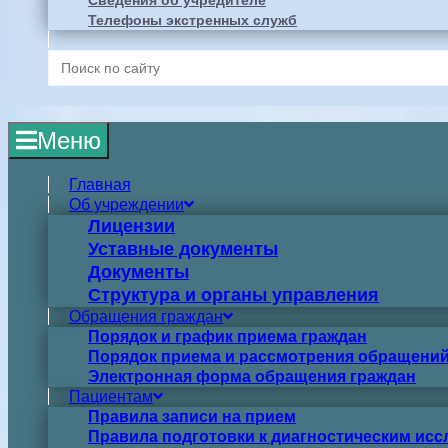
Сведения об учредителе
Телефоны экстренных служб
Search
for:
Меню
Главная
Об учреждении
Лицензии
Уставные документы
Документы
Структура и органы управления
Обращения граждан
Порядок и график приема граждан
Порядок приема и рассмотрения обращений
Электронная форма обращения граждан
Пациентам
Правила записи на прием
Правила подготовки к диагностическим ис