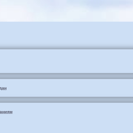
дан
ваниям