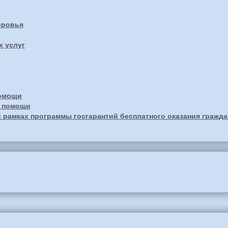
оровья
х услуг
помощи
й помощи
 рамках программы госгарантий бесплатного оказания гражд