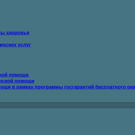
ны здоровья
инских услуг
ской помощи
инской помощи
ощи в рамках программы госгарантий бесплатного ок