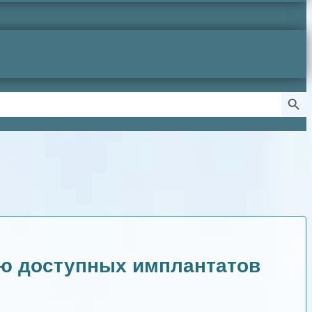
Search Butto
ию доступных имплантатов