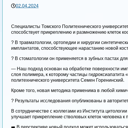
02.04.2024
Специалисты Томского Политехнического университет
способствует прикреплению и размножению клеток кос
? В травматологии, ортопедии и хирургии синтетическ
имплантатов, способствующее нарастанию новой кост
? В стоматологии он применяется в зубных пастах дл
— Наш подход основан на обработке поверхности имп
слоя полимера, к которому частицы гидроксиапатита 
политехнического университета Семен Горенинский.
Кроме того, новая методика применима в любой хими
? Результаты исследования опубликованы в авторитетн
В сотрудничестве с коллегами из Института цитологи
улучшает прикрепление стволовых клеток человека к 
➡️ В перспективе новый подход может использоваться