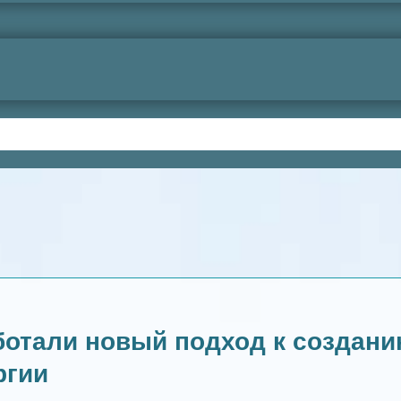
аботали новый подход к создан
ргии