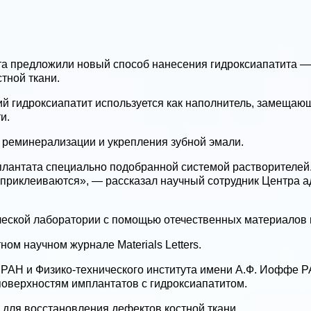
а предложили новый способ нанесения гидроксиапатита — 
тной ткани.
ий гидроксиапатит используется как наполнитель, замещающ
и.
я реминерализации и укрепления зубной эмали.
лантата специально подобранной системой растворителей
«приклеиваются», — рассказал научный сотрудник Центра 
ческой лаборатории с помощью отечественных материалов 
ом научном журнале Materials Letters.
и РАН и Физико-технического института имени А.Ф. Иоффе 
поверхностям имплантатов с гидроксиапатитом.
 для восстановления дефектов костной ткани.