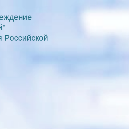
реждение
й"
я Российской