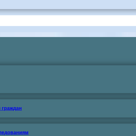
 граждан
следованиям