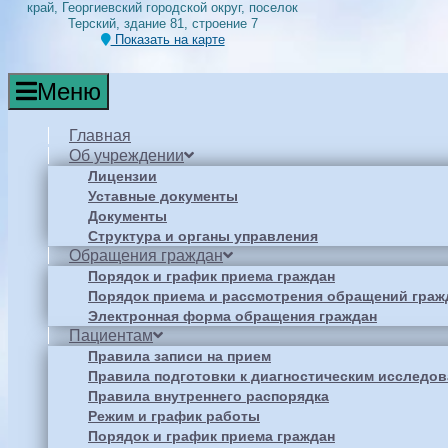
край, Георгиевский городской округ, поселок
Терский, здание 81, строение 7
Показать на карте
Меню
Главная
Об учреждении
Лицензии
Уставные документы
Документы
Структура и органы управления
Обращения граждан
Порядок и график приема граждан
Порядок приема и рассмотрения обращений граж
Электронная форма обращения граждан
Пациентам
Правила записи на прием
Правила подготовки к диагностическим исследо
Правила внутреннего распорядка
Режим и график работы
Порядок и график приема граждан