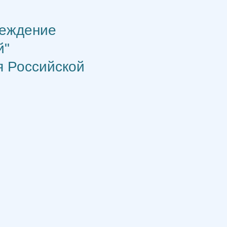
реждение
й"
я Российской