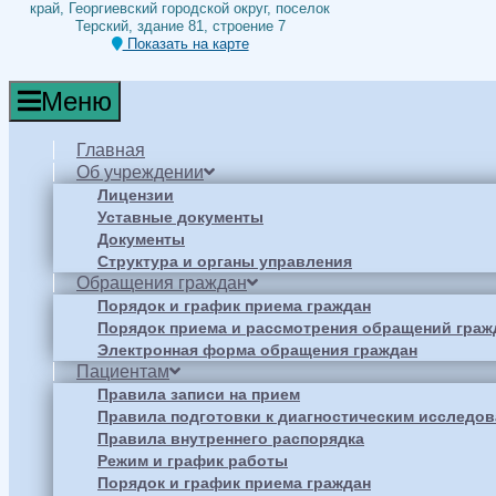
край, Георгиевский городской округ, поселок
Терский, здание 81, строение 7
Показать на карте
Меню
Главная
Об учреждении
Лицензии
Уставные документы
Документы
Структура и органы управления
Обращения граждан
Порядок и график приема граждан
Порядок приема и рассмотрения обращений граж
Электронная форма обращения граждан
Пациентам
Правила записи на прием
Правила подготовки к диагностическим исследо
Правила внутреннего распорядка
Режим и график работы
Порядок и график приема граждан