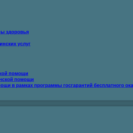
ны здоровья
инских услуг
ской помощи
инской помощи
ощи в рамках программы госгарантий бесплатного ок