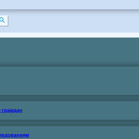
 граждан
следованиям