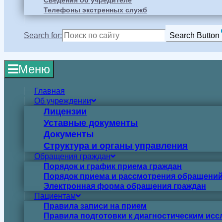
Сведения об учредителе
Телефоны экстренных служб
Search for:
Search Button
Меню
Главная
Об учреждении
Лицензии
Уставные документы
Документы
Структура и органы управления
Обращения граждан
Порядок и график приема граждан
Порядок приема и рассмотрения обращений
Электронная форма обращения граждан
Пациентам
Правила записи на прием
Правила подготовки к диагностическим ис