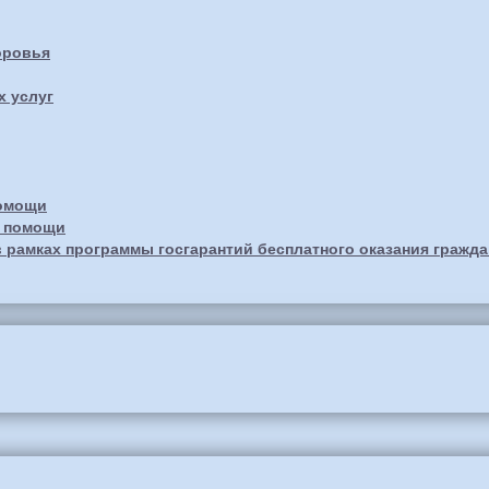
оровья
х услуг
помощи
й помощи
 рамках программы госгарантий бесплатного оказания гражд