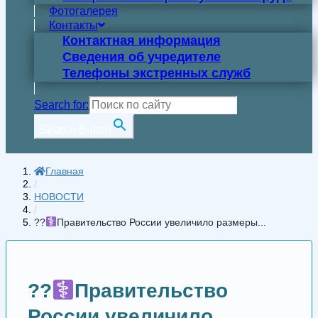
Фотогалерея
Контакты
Контактная информация
Сведения об учредителе
Телефоны экстренных служб
Search for:
Search Button
Главная
/
НОВОСТИ
/
??‍
Правительство России увеличило размеры...
??‍
Правительство
России увеличило