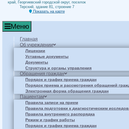
край, Георгиевский городской округ, поселок
Терский, здание 81, строение 7
Показать на карте
Меню
Главная
Об учреждении
Лицензии
Уставные документы
Документы
Структура и органы управления
Обращения граждан
Порядок и график приема граждан
Порядок приема и рассмотрения обращений граж
Электронная форма обращения граждан
Пациентам
Правила записи на прием
Правила подготовки к диагностическим исследо
Правила внутреннего распорядка
Режим и график работы
Порядок и график приема граждан