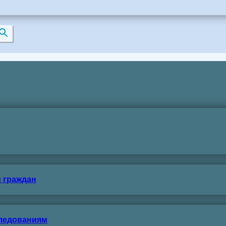
 граждан
следованиям