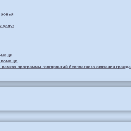
оровья
х услуг
помощи
й помощи
 рамках программы госгарантий бесплатного оказания гражд