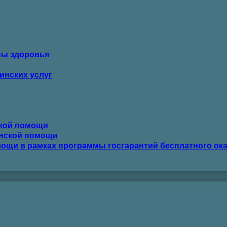
ны здоровья
инских услуг
ской помощи
инской помощи
ощи в рамках программы госгарантий бесплатного ок