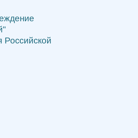
реждение
й"
я Российской