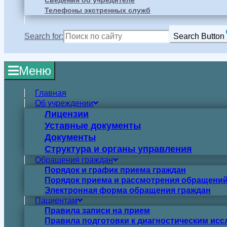
Сведения об учредителе
Телефоны экстренных служб
Search for:
Search Button
Меню
Главная
Об учреждении
Лицензии
Уставные документы
Документы
Структура и органы управления
Обращения граждан
Порядок и график приема граждан
Порядок приема и рассмотрения обращений
Электронная форма обращения граждан
Пациентам
Правила записи на прием
Правила подготовки к диагностическим ис