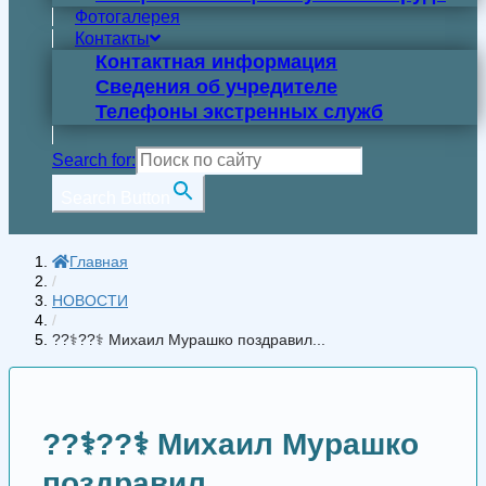
Фотогалерея
Контакты
Контактная информация
Сведения об учредителе
Телефоны экстренных служб
Search for:
Search Button
Главная
/
НОВОСТИ
/
??‍⚕️??‍⚕️ Михаил Мурашко поздравил...
??‍⚕️??‍⚕️ Михаил Мурашко
поздравил