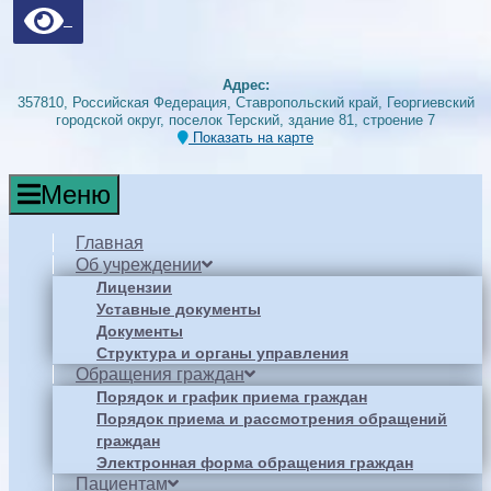
Адрес:
357810, Российская Федерация, Ставропольский край, Георгиевский
городской округ, поселок Терский, здание 81, строение 7
Показать на карте
Меню
Главная
Об учреждении
Лицензии
Уставные документы
Документы
Структура и органы управления
Обращения граждан
Порядок и график приема граждан
Порядок приема и рассмотрения обращений
граждан
Электронная форма обращения граждан
Пациентам