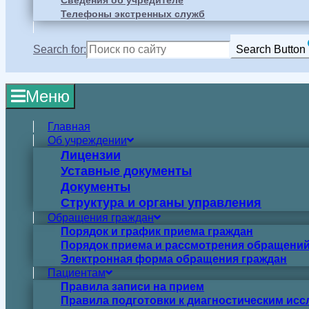
Сведения об учредителе
Телефоны экстренных служб
Search for:
Search Button
Меню
Главная
Об учреждении
Лицензии
Уставные документы
Документы
Структура и органы управления
Обращения граждан
Порядок и график приема граждан
Порядок приема и рассмотрения обращений
Электронная форма обращения граждан
Пациентам
Правила записи на прием
Правила подготовки к диагностическим ис