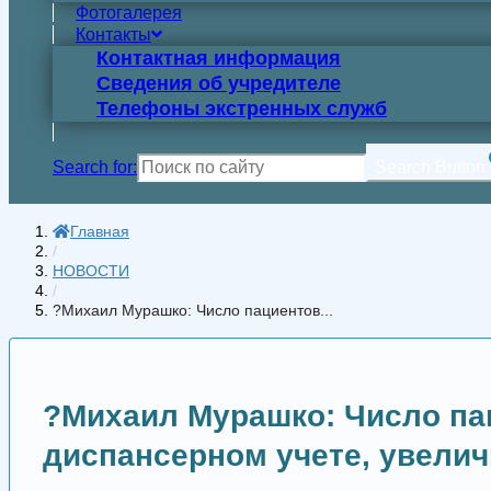
Фотогалерея
Контакты
Контактная информация
Сведения об учредителе
Телефоны экстренных служб
Search for:
Search Button
Главная
/
НОВОСТИ
/
?Михаил Мурашко: Число пациентов...
?Михаил Мурашко: Число па
диспансерном учете, увелич