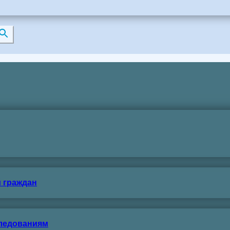
 граждан
следованиям