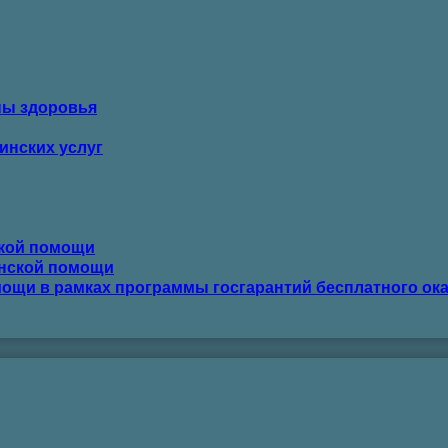
ны здоровья
инских услуг
ской помощи
инской помощи
ощи в рамках программы госгарантий бесплатного ок