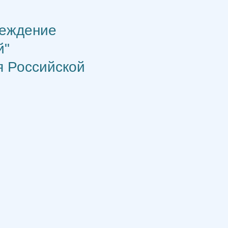
реждение
й"
я Российской