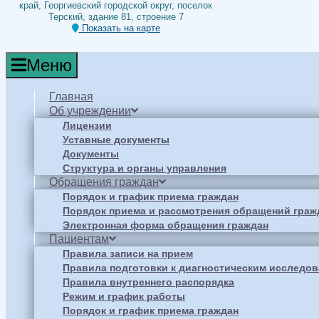
край, Георгиевский городской округ, поселок
Терский, здание 81, строение 7
Показать на карте
Меню
Главная
Об учреждении
Лицензии
Уставные документы
Документы
Структура и органы управления
Обращения граждан
Порядок и график приема граждан
Порядок приема и рассмотрения обращений граж
Электронная форма обращения граждан
Пациентам
Правила записи на прием
Правила подготовки к диагностическим исследо
Правила внутреннего распорядка
Режим и график работы
Порядок и график приема граждан