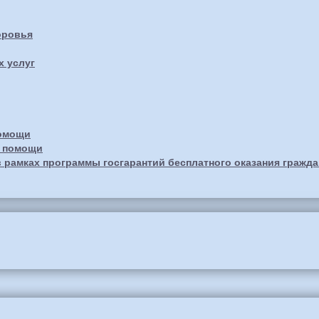
оровья
х услуг
помощи
й помощи
 рамках программы госгарантий бесплатного оказания гражд