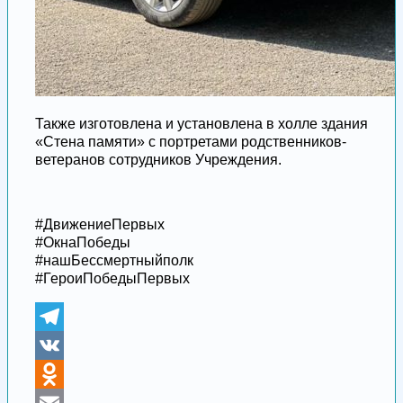
Также изготовлена и установлена в холле здания
«Стена памяти» с портретами родственников-
ветеранов сотрудников Учреждения.
#ДвижениеПервых
#ОкнаПобеды
#нашБессмертныйполк
#ГероиПобедыПервых
Telegram
VK
Odnoklassniki