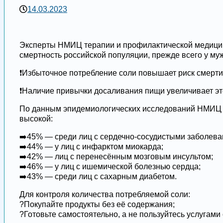
14.03.2023
Эксперты НМИЦ терапии и профилактической медицины
смертность российской популяции, прежде всего у му
❗️Избыточное потребление соли повышает риск смерти
❗️Наличие привычки досаливания пищи увеличивает эт
По данным эпидемиологических исследований НМИЦ т
высокой:
➡️45% — среди лиц с сердечно-сосудистыми заболева
➡️44% — у лиц с инфарктом миокарда;
➡️42% — лиц с перенесённым мозговым инсультом;
➡️46% — у лиц с ишемической болезнью сердца;
➡️43% — среди лиц с сахарным диабетом.
Для контроля количества потребляемой соли:
?Покупайте продукты без её содержания;
?Готовьте самостоятельно, а не пользуйтесь услугами