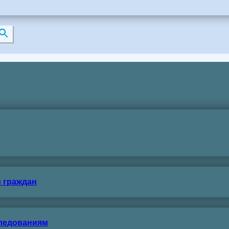
 граждан
следованиям