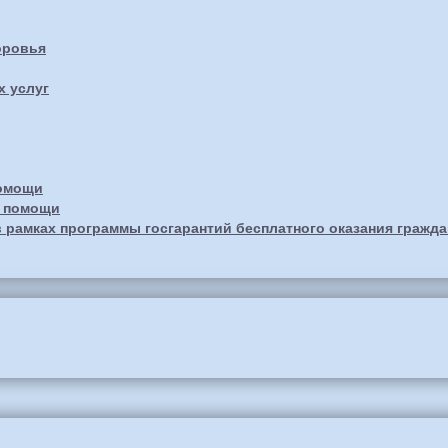
оровья
х услуг
помощи
й помощи
 рамках программы госгарантий бесплатного оказания гражд