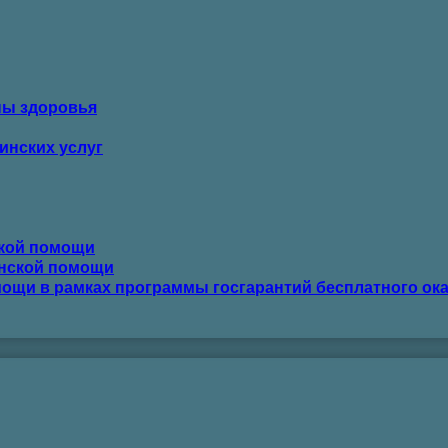
ны здоровья
инских услуг
ской помощи
инской помощи
ощи в рамках программы госгарантий бесплатного ок