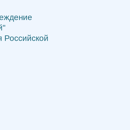
реждение
й"
я Российской