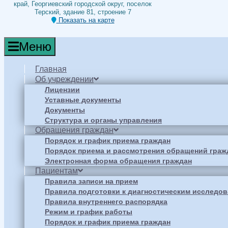
край, Георгиевский городской округ, поселок
Терский, здание 81, строение 7
Показать на карте
Меню
Главная
Об учреждении
Лицензии
Уставные документы
Документы
Структура и органы управления
Обращения граждан
Порядок и график приема граждан
Порядок приема и рассмотрения обращений граж
Электронная форма обращения граждан
Пациентам
Правила записи на прием
Правила подготовки к диагностическим исследо
Правила внутреннего распорядка
Режим и график работы
Порядок и график приема граждан