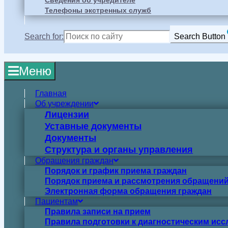
Сведения об учредителе
Телефоны экстренных служб
Search for:
Search Button
Меню
Главная
Об учреждении
Лицензии
Уставные документы
Документы
Структура и органы управления
Обращения граждан
Порядок и график приема граждан
Порядок приема и рассмотрения обращений
Электронная форма обращения граждан
Пациентам
Правила записи на прием
Правила подготовки к диагностическим ис