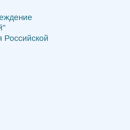
реждение
й"
я Российской