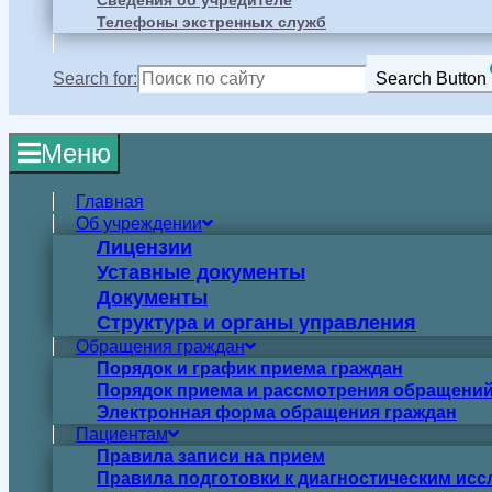
Сведения об учредителе
Телефоны экстренных служб
Search for:
Search Button
Меню
Главная
Об учреждении
Лицензии
Уставные документы
Документы
Структура и органы управления
Обращения граждан
Порядок и график приема граждан
Порядок приема и рассмотрения обращений
Электронная форма обращения граждан
Пациентам
Правила записи на прием
Правила подготовки к диагностическим ис