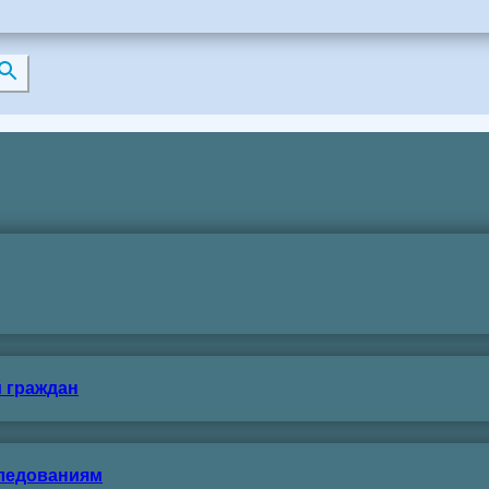
 граждан
следованиям