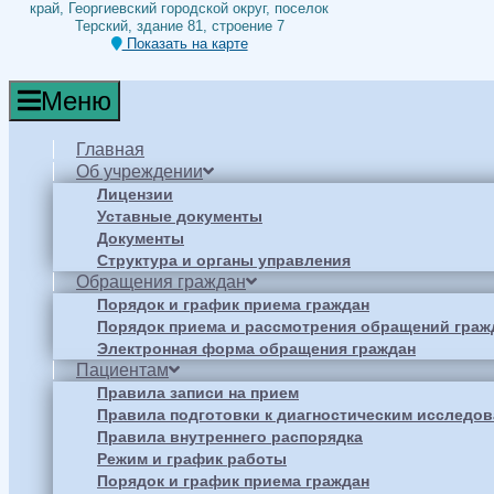
край, Георгиевский городской округ, поселок
Терский, здание 81, строение 7
Показать на карте
Меню
Главная
Об учреждении
Лицензии
Уставные документы
Документы
Структура и органы управления
Обращения граждан
Порядок и график приема граждан
Порядок приема и рассмотрения обращений граж
Электронная форма обращения граждан
Пациентам
Правила записи на прием
Правила подготовки к диагностическим исследо
Правила внутреннего распорядка
Режим и график работы
Порядок и график приема граждан