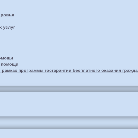
оровья
х услуг
помощи
й помощи
 рамках программы госгарантий бесплатного оказания гражд