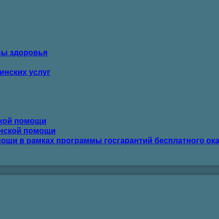
ны здоровья
инских услуг
ской помощи
инской помощи
ощи в рамках программы госгарантий бесплатного ок