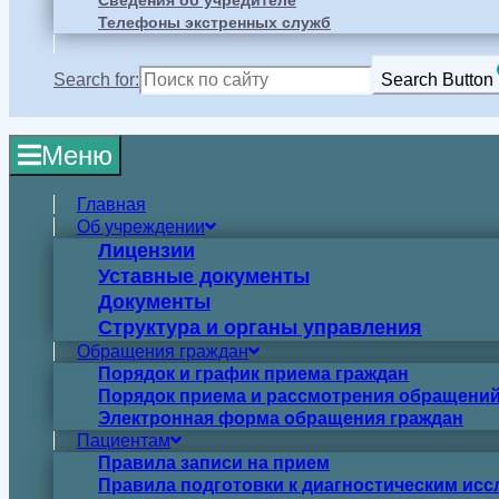
Сведения об учредителе
Телефоны экстренных служб
Search for:
Search Button
Меню
Главная
Об учреждении
Лицензии
Уставные документы
Документы
Структура и органы управления
Обращения граждан
Порядок и график приема граждан
Порядок приема и рассмотрения обращений
Электронная форма обращения граждан
Пациентам
Правила записи на прием
Правила подготовки к диагностическим ис