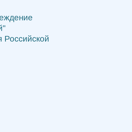
реждение
й"
я Российской