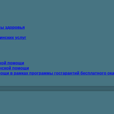
ны здоровья
инских услуг
ской помощи
инской помощи
ощи в рамках программы госгарантий бесплатного ок