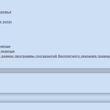
оровья
х услуг
помощи
й помощи
 рамках программы госгарантий бесплатного оказания гражд