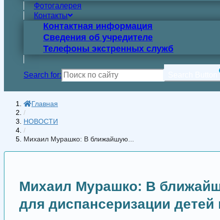
Фотогалерея
Контакты
Контактная информация
Сведения об учредителе
Телефоны экстренных служб
Search for:
Search Button
Главная
/
НОВОСТИ
/
Михаил Мурашко: В ближайшую...
Михаил Мурашко: В ближайш
для диспансеризации детей 