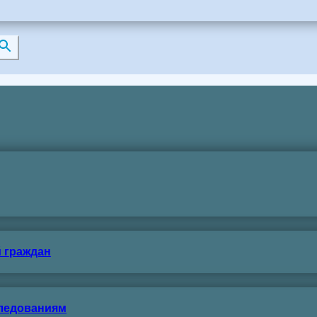
 граждан
следованиям