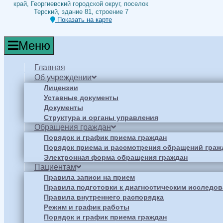
край, Георгиевский городской округ, поселок
Терский, здание 81, строение 7
Показать на карте
Меню
Главная
Об учреждении
Лицензии
Уставные документы
Документы
Структура и органы управления
Обращения граждан
Порядок и график приема граждан
Порядок приема и рассмотрения обращений граж
Электронная форма обращения граждан
Пациентам
Правила записи на прием
Правила подготовки к диагностическим исследо
Правила внутреннего распорядка
Режим и график работы
Порядок и график приема граждан