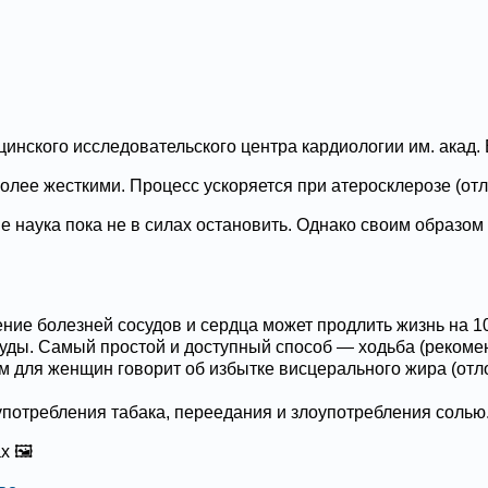
нского исследовательского центра кардиологии им. акад.
 более жесткими. Процесс ускоряется при атеросклерозе (от
 наука пока не в силах остановить. Однако своим образом ж
ние болезней сосудов и сердца может продлить жизнь на 10
ды. Самый простой и доступный способ — ходьба (рекоменд
 см для женщин говорит об избытке висцерального жира (о
 употребления табака, переедания и злоупотребления солью
х 🖼