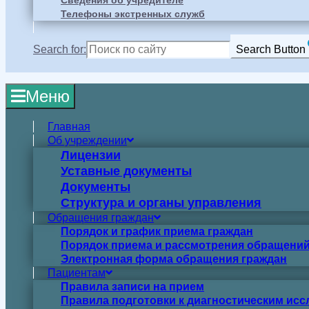
Сведения об учредителе
Телефоны экстренных служб
Search for:
Search Button
Меню
Главная
Об учреждении
Лицензии
Уставные документы
Документы
Структура и органы управления
Обращения граждан
Порядок и график приема граждан
Порядок приема и рассмотрения обращений
Электронная форма обращения граждан
Пациентам
Правила записи на прием
Правила подготовки к диагностическим ис