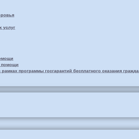
оровья
х услуг
помощи
й помощи
 рамках программы госгарантий бесплатного оказания гражд