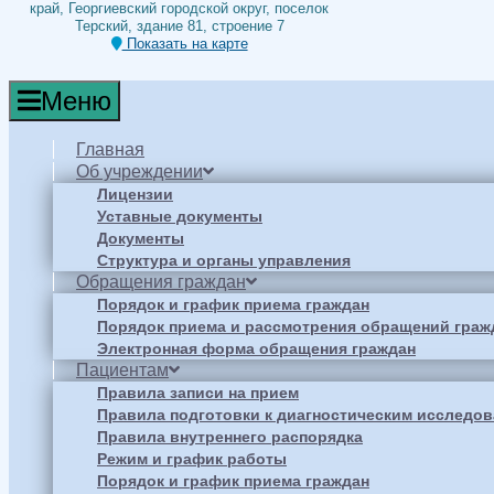
край, Георгиевский городской округ, поселок
Терский, здание 81, строение 7
Показать на карте
Меню
Главная
Об учреждении
Лицензии
Уставные документы
Документы
Структура и органы управления
Обращения граждан
Порядок и график приема граждан
Порядок приема и рассмотрения обращений граж
Электронная форма обращения граждан
Пациентам
Правила записи на прием
Правила подготовки к диагностическим исследо
Правила внутреннего распорядка
Режим и график работы
Порядок и график приема граждан