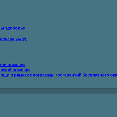
ны здоровья
инских услуг
ской помощи
инской помощи
ощи в рамках программы госгарантий бесплатного ок