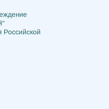
реждение
й"
я Российской