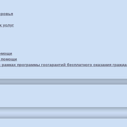
оровья
х услуг
помощи
й помощи
 рамках программы госгарантий бесплатного оказания гражд