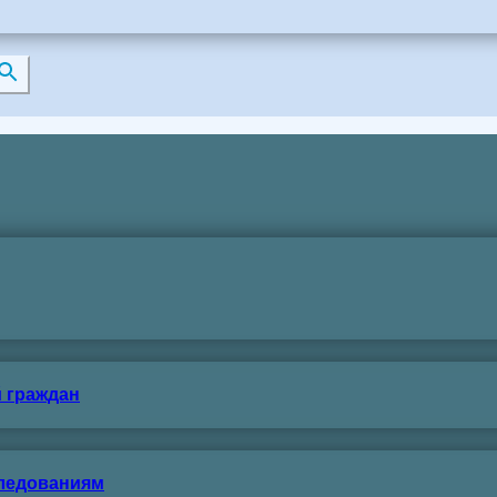
 граждан
следованиям