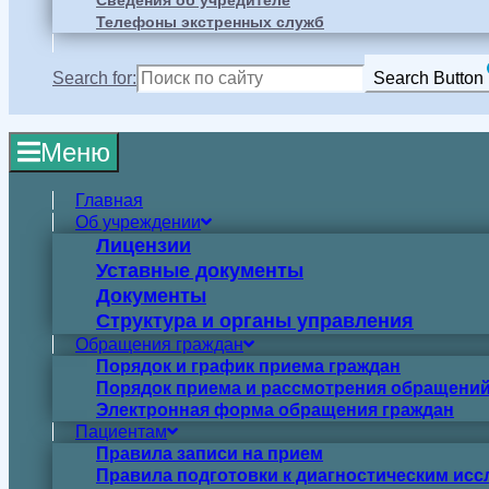
Сведения об учредителе
Телефоны экстренных служб
Search for:
Search Button
Меню
Главная
Об учреждении
Лицензии
Уставные документы
Документы
Структура и органы управления
Обращения граждан
Порядок и график приема граждан
Порядок приема и рассмотрения обращений
Электронная форма обращения граждан
Пациентам
Правила записи на прием
Правила подготовки к диагностическим ис