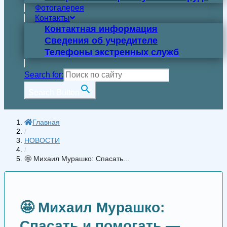
Фотогалерея
Контакты
Контактная информация
Сведения об учредителе
Телефоны экстренных служб
Search for:
Search Button
Главная
/
НОВОСТИ
/
🤩 Михаил Мурашко: Спасать...
🤩 Михаил Мурашко:
Спасать и помогать —