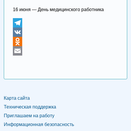
16 июня — День медицинского работника
T
e
V
l
K
O
e
d
E
g
n
m
r
o
a
a
k
i
m
l
l
Карта сайта
Техническая поддержка
a
Приглашаем на работу
s
Информационная безопасность
s