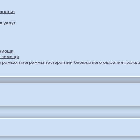
оровья
х услуг
помощи
й помощи
 рамках программы госгарантий бесплатного оказания граж