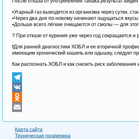
После отказа от употребления табака результат виден
▪️Угарный газ выводится из организма через сутки, ст
▪️Через два дня по-новому начинают ощущаться вкус
▪️Дольше всего лёгкие очищаются от смолы — для этог
? При отказе от курения уже через год сокращается и 
❗️Для ранней диагностики ХОБЛ и ее вторичной профил
имеющим хронический кашель или одышку, следует п
Как распознать ХОБЛ и как снизить риск заболевания 
Telegram
VK
Odnoklassniki
Email
Карта сайта
Техническая поддержка