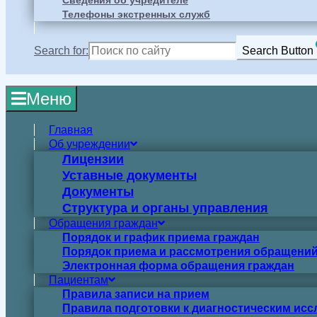
Сведения об учредителе
Телефоны экстренных служб
Search for:
Search Button
Меню
Главная
Об учреждении
Лицензии
Уставные документы
Документы
Структура и органы управления
Обращения граждан
Порядок и график приема граждан
Порядок приема и рассмотрения обращений
Электронная форма обращения граждан
Пациентам
Правила записи на прием
Правила подготовки к диагностическим ис