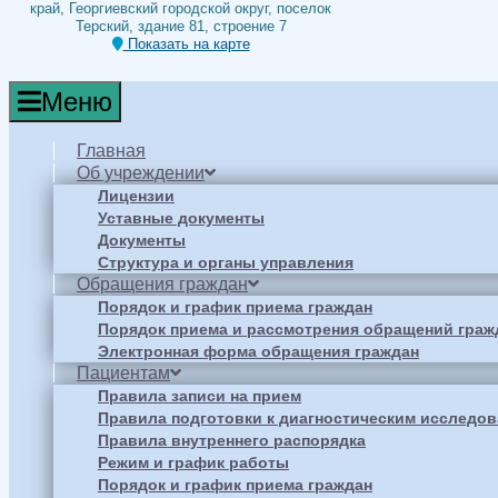
край, Георгиевский городской округ, поселок
Терский, здание 81, строение 7
Показать на карте
Меню
Главная
Об учреждении
Лицензии
Уставные документы
Документы
Структура и органы управления
Обращения граждан
Порядок и график приема граждан
Порядок приема и рассмотрения обращений граж
Электронная форма обращения граждан
Пациентам
Правила записи на прием
Правила подготовки к диагностическим исследо
Правила внутреннего распорядка
Режим и график работы
Порядок и график приема граждан