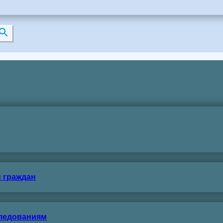
 граждан
следованиям