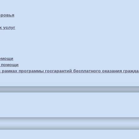
оровья
х услуг
помощи
й помощи
 рамках программы госгарантий бесплатного оказания гражд