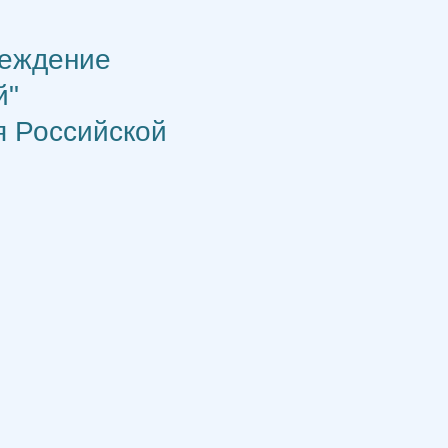
реждение
й"
я Российской