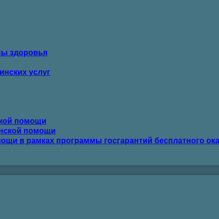
ны здоровья
инских услуг
ской помощи
инской помощи
ощи в рамках программы госгарантий бесплатного ок