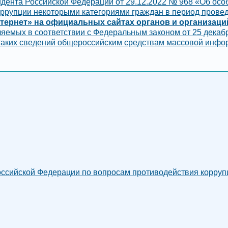
зидента Российской Федерации от 29.12.2022 № 968 «Об ос
коррупции некоторыми категориями граждан в период пров
ернет» на официальных сайтах органов и организаций
яемых в соответствии с Федеральным законом от 25 декабр
таких сведений общероссийским средствам массовой инфо
сийской Федерации по вопросам противодействия коррупци