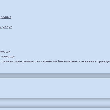
оровья
х услуг
помощи
й помощи
 рамках программы госгарантий бесплатного оказания гражд