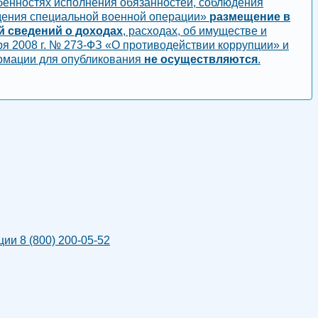
обенностях исполнения обязанностей, соблюдения
едения специальной военной операции»
размещение в
 сведений о доходах
, расходах, об имуществе и
я 2008 г. № 273-ФЗ «О противодействии коррупции» и
рмации для опубликования
не осуществляются
.
и 8 (800) 200-05-52