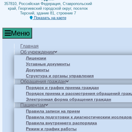
357810, Российская Федерация, Ставропольский
край, Георгиевский городской округ, поселок
Терский, здание 81, строение 7
Показать на карте
Меню
Главная
Об учреждении
Лицензии
Уставные документы
Документы
Структура и органы управления
Обращения граждан
Порядок и график приема граждан
Порядок приема и рассмотрения обращений граж
Электронная форма обращения граждан
Пациентам
Правила записи на прием
Правила подготовки к диагностическим исследо
Правила внутреннего распорядка
Режим и график работы