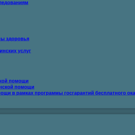
следованиям
ны здоровья
инских услуг
ской помощи
инской помощи
ощи в рамках программы госгарантий бесплатного ок