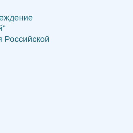
реждение
й"
я Российской