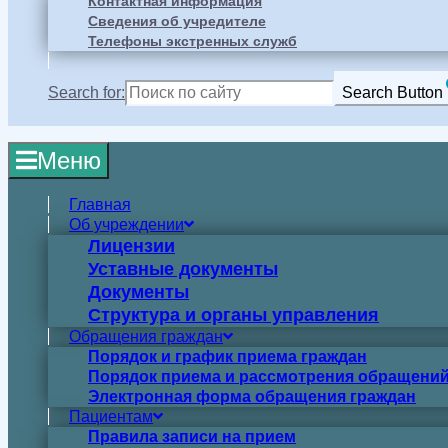
Контактная информация
Сведения об учредителе
Телефоны экстренных служб
Search for:
Search Button
Меню
Главная
Об учреждении
Лицензии
Уставные документы
Документы
Структура и органы управления
Обращения граждан
Порядок и график приема граждан
Порядок приема и рассмотрения обращений
Электронная форма обращения граждан
Пациентам
Правила записи на прием